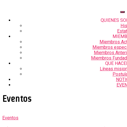
QUIENES S
His
Esta
MIEM
Miembros Act
Miembros especi
Miembros Anter
Miembros Fundad
QUE HAC
Líneas misio
Postul
NOTI
EVE
Eventos
Eventos