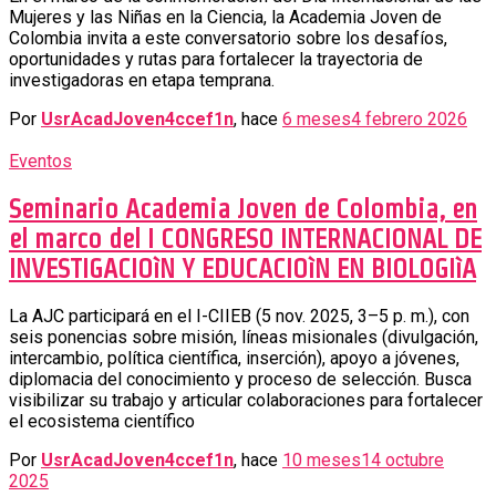
Mujeres y las Niñas en la Ciencia, la Academia Joven de
Colombia invita a este conversatorio sobre los desafíos,
oportunidades y rutas para fortalecer la trayectoria de
investigadoras en etapa temprana.
Por
UsrAcadJoven4ccef1n
, hace
6 meses
4 febrero 2026
Eventos
Seminario Academia Joven de Colombia, en
el marco del I CONGRESO INTERNACIONAL DE
INVESTIGACIOìN Y EDUCACIOìN EN BIOLOGIìA
La AJC participará en el I-CIIEB (5 nov. 2025, 3–5 p. m.), con
seis ponencias sobre misión, líneas misionales (divulgación,
intercambio, política científica, inserción), apoyo a jóvenes,
diplomacia del conocimiento y proceso de selección. Busca
visibilizar su trabajo y articular colaboraciones para fortalecer
el ecosistema científico
Por
UsrAcadJoven4ccef1n
, hace
10 meses
14 octubre
2025