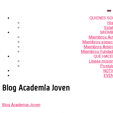
QUIENES S
His
Esta
MIEM
Miembros Act
Miembros especi
Miembros Anter
Miembros Fundad
QUE HAC
Líneas misio
Postul
NOTI
EVE
Blog Academia Joven
Blog Academia Joven