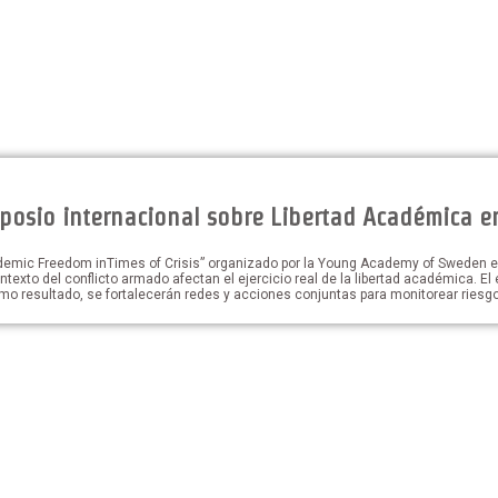
posio internacional sobre Libertad Académica e
ademic Freedom inTimes of Crisis” organizado por la Young Academy of Sweden e
ontexto del conflicto armado afectan el ejercicio real de la libertad académica. 
omo resultado, se fortalecerán redes y acciones conjuntas para monitorear riesg