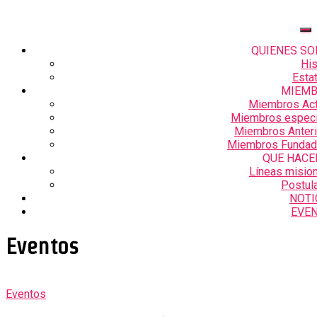
QUIENES S
His
Esta
MIEM
Miembros Act
Miembros especi
Miembros Anter
Miembros Fundad
QUE HAC
Líneas misio
Postul
NOTI
EVE
Eventos
Eventos