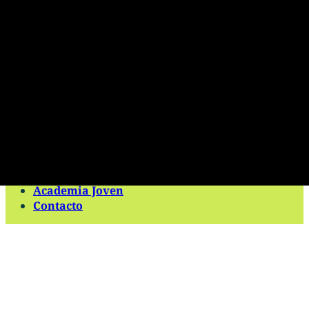
Premios
Premio Obra Integral
Premio Amigos de la Academia al joven
científico
Premio Shizu y Yu Takeuchi
Premio Ángela Restrepo Moreno
Premio Michel Hermelin Arbaux
Biblioteca y Publicaciones
Revista de la Academia
Catálogo Bibliográfico
Repositorio Institucional
Científicos Antioqueños
Academia Joven
Contacto