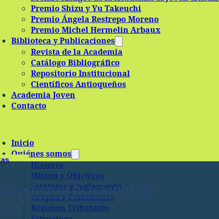
Premio Shizu y Yu Takeuchi
Premio Ángela Restrepo Moreno
Premio Michel Hermelin Arbaux
Biblioteca y Publicaciones
Revista de la Academia
Catálogo Bibliográfico
Repositorio Institucional
Científicos Antioqueños
Academia Joven
Contacto
Inicio
Quiénes somos
ias
Historia
Misión y Objetivos
a Academia Nacional de
Estatutos y reglamento
Grupos y Comisiones
ina
Régimen Tributario
Estructura