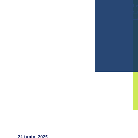
La reunión tu
experiencias 
Directiva de 
24 junio, 2025