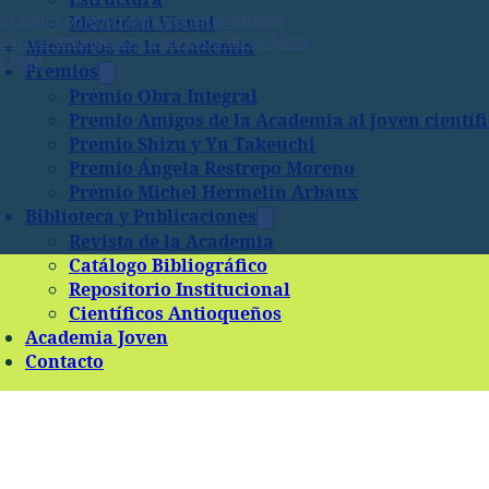
vo como objetivo principal intercambiar
Identidad Visual
con los distinguidos miembros de la Junta
Miembros de la Academia
la ANM.
Premios
Premio Obra Integral
Premio Amigos de la Academia al joven científ
Premio Shizu y Yu Takeuchi
Premio Ángela Restrepo Moreno
Premio Michel Hermelin Arbaux
Biblioteca y Publicaciones
Revista de la Academia
Catálogo Bibliográfico
Repositorio Institucional
Científicos Antioqueños
Academia Joven
Contacto