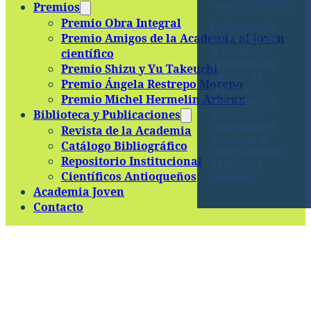
Premios
Premio Obra Integral
En el marco de
Premio Amigos de la Academia al joven
los 90 años de
la Academia
científico
Colombiana de
Premio Shizu y Yu Takeuchi
Ciencias, se
Premio Ángela Restrepo Moreno
realizó en la
Premio Michel Hermelin Arbaux
sede centro de
Biblioteca y Publicaciones
la Sociedad
Colombiana de
Revista de la Academia
Ingenieros el
Catálogo Bibliográfico
primer Seminario
Repositorio Institucional
de Memoria
Científicos Antioqueños
Histórica
Academia Joven
Contacto