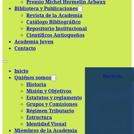
Premio Michel Hermelin Arbaux
Skip to main content
Skip to footer
Biblioteca y Publicaciones
Revista de la Academia
Catálogo Bibliográfico
Repositorio Institucional
Científicos Antioqueños
Academia Joven
Contacto
Inicio
Noticias
Quiénes somos
Historia
Misión y Objetivos
Seminario
Estatutos y reglamento
de
Grupos y Comisiones
Régimen Tributario
Memoria
Estructura
Histórica
Identidad Visual
Miembros de la Academia
– 90 años