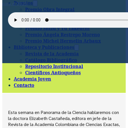
Premios
para el 2025.
Premio Obra Integral
Premio Amigos de la Academia al joven
científico
Premio Shizu y Yu Takeuchi
Premio Ángela Restrepo Moreno
Premio Michel Hermelin Arbaux
Biblioteca y Publicaciones
Revista de la Academia
Catálogo Bibliográfico
Repositorio Institucional
Científicos Antioqueños
Academia Joven
Contacto
Esta semana en Panorama de la Ciencia hablaremos con
la doctora Elizabeth Castañeda, editora en jefe de la
Revista de la Academia Colombiana de Ciencias Exactas,