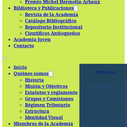
Premio Michel Hermelin Arbaux
Skip to main content
Skip to footer
Biblioteca y Publicaciones
Revista de la Academia
Catálogo Bibliográfico
Repositorio Institucional
Científicos Antioqueños
Academia Joven
Contacto
Inicio
Noticias
Quiénes somos
Historia
Misión y Objetivos
¡ Felicitaciones !
Resultados
Estatutos y reglamento
Grupos y Comisiones
premios
Régimen Tributario
Shizu y Yu
Estructura
Identidad Visual
Takeuchi
Miembros de la Academia