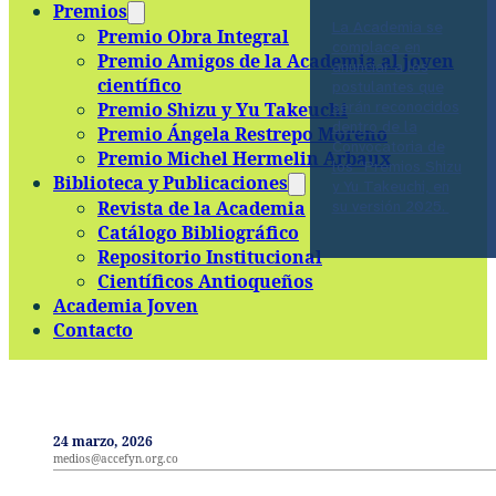
Premios
La Academia se
Premio Obra Integral
complace en
Premio Amigos de la Academia al joven
anunciar a los
científico
postulantes que
serán reconocidos
Premio Shizu y Yu Takeuchi
dentro de la
Premio Ángela Restrepo Moreno
Convocatoria de
Premio Michel Hermelin Arbaux
los “Premios Shizu
Biblioteca y Publicaciones
y Yu Takeuchi, en
Revista de la Academia
su versión 2025.
Catálogo Bibliográfico
Repositorio Institucional
Científicos Antioqueños
Academia Joven
Contacto
24 marzo, 2026
medios@accefyn.org.co