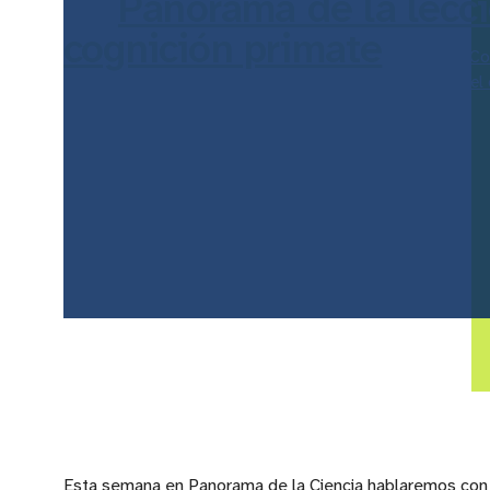
Panorama de la lecci
cognición primate
Co
los estudios con primates pueden enseñarnos acerca del 
comportamiento humano.
Esta semana en Panorama de la Ciencia hablaremos con l