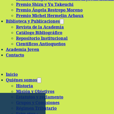
Premio Shizu y Yu Takeuchi
Premio Ángela Restrepo Moreno
Premio Michel Hermelin Arbaux
Biblioteca y Publicaciones
Revista de la Academia
Catálogo Bibliográfico
Repositorio Institucional
Científicos Antioqueños
Academia Joven
Contacto
Inicio
Quiénes somos
Historia
Misión y Objetivos
Estatutos y reglamento
Grupos y Comisiones
Régimen Tributario
Estructura