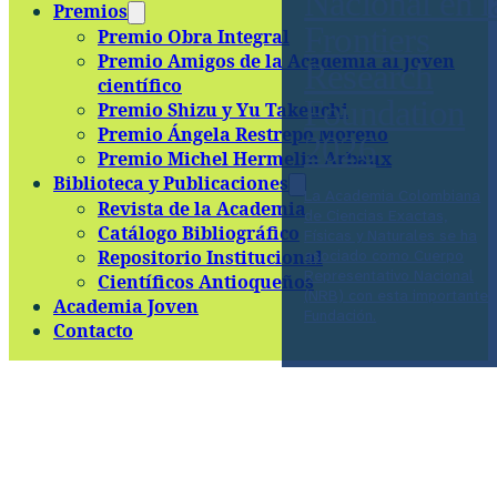
Nacional en l
Premios
Frontiers
Premio Obra Integral
Premio Amigos de la Academia al joven
Research
científico
Foundation
Premio Shizu y Yu Takeuchi
Premio Ángela Restrepo Moreno
2026
Premio Michel Hermelin Arbaux
Biblioteca y Publicaciones
La Academia Colombiana
Revista de la Academia
de Ciencias Exactas,
Catálogo Bibliográfico
Físicas y Naturales se ha
Repositorio Institucional
asociado como Cuerpo
Representativo Nacional
Científicos Antioqueños
(NRB) con esta importante
Academia Joven
Fundación.
Contacto