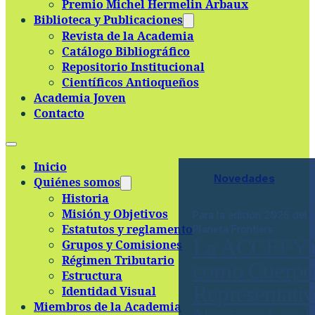
Premio Michel Hermelin Arbaux
Skip to main content
Skip to footer
Biblioteca y Publicaciones
Revista de la Academia
Catálogo Bibliográfico
Repositorio Institucional
Científicos Antioqueños
Academia Joven
Contacto
Inicio
Novedades
Quiénes somos
Historia
Misión y Objetivos
Para la edición 2026 del 
Estatutos y reglamento
Planeta Frontiers
La ACCEFY
Grupos y Comisiones
Régimen Tributario
como Cuerpo
Estructura
Representati
Identidad Visual
Miembros de la Academia