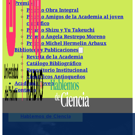
Premios
Premio Obra Integral
Premio Amigos de la Academia al joven
científico
Premio Shizu y Yu Takeuchi
Premio Ángela Restrepo Moreno
Premio Michel Hermelin Arbaux
Biblioteca y Publicaciones
Revista de la Academia
Catálogo Bibliográfico
Repositorio Institucional
Científicos Antioqueños
Academia Joven
Contacto
Hablemos de Ciencia