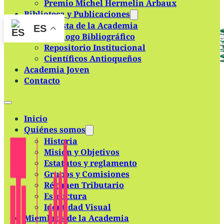
Premio Michel Hermelin Arbaux
Skip to main content
Skip to footer
Biblioteca y Publicaciones
Revista de la Academia
ES
Catálogo Bibliográfico
Repositorio Institucional
Científicos Antioqueños
Academia Joven
Contacto
Inicio
Quiénes somos
Historia
Misión y Objetivos
Estatutos y reglamento
Grupos y Comisiones
Régimen Tributario
Estructura
Identidad Visual
Miembros de la Academia