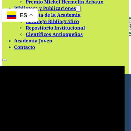
Premio Michel Hermelin Arbaux
Skip to main content
Skip to footer
Biblioteca y Publicaciones
Revista de la Academia
ES
Catálogo Bibliográfico
Repositorio Institucional
Científicos Antioqueños
Academia Joven
Contacto
Inicio
Quiénes somos
Historia
Misión y Objetivos
Estatutos y reglamento
Grupos y Comisiones
Régimen Tributario
Estructura
Identidad Visual
Miembros de la Academia