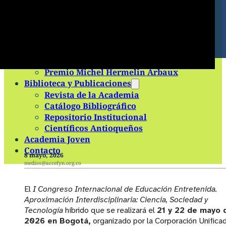
Premios
Premio Obra Integral
Premio Amigos de la Academia al joven
científico
Premio Shizu y Yu Takeuchi
Premio Ángela Restrepo Moreno
Premio Michel Hermelin Arbaux
Biblioteca y Publicaciones
Revista de la Academia
Catálogo Bibliográfico
Repositorio Institucional
Científicos Antioqueños
Academia Joven
Contacto
8 mayo, 2026
medios@accefyn.org.co
El
I Congreso Internacional de Educación Entretenida.
Aproximación Interdisciplinaria: Ciencia, Sociedad y
Tecnología
híbrido que se realizará el
21 y 22 de mayo 
2026 en Bogotá,
organizado por la Corporación Unifica