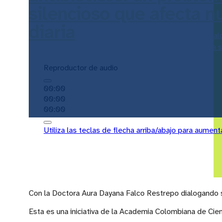
silencioso que afecta n
diaria
Con la Doctora Aura Dayana Fal
sobre “Bacterias resistentes a antibióticos: un problema 
nuestra vida diaria”.
Reproductor de audio
00:00
00:00
00:00
Utiliza las teclas de flecha arriba/abajo para aument
Con la Doctora Aura Dayana Falco Restrepo dialogando sob
Esta es una iniciativa de la Academia Colombiana de Cienc