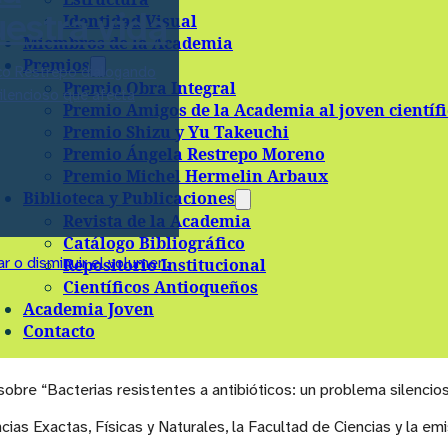
uestra vida
Identidad Visual
Miembros de la Academia
Premios
co Restrepo dialogando
Premio Obra Integral
silencioso que afecta
Premio Amigos de la Academia al joven científ
Premio Shizu y Yu Takeuchi
Premio Ángela Restrepo Moreno
Premio Michel Hermelin Arbaux
Biblioteca y Publicaciones
Revista de la Academia
Catálogo Bibliográfico
ar o disminuir el volumen.
Repositorio Institucional
Científicos Antioqueños
Academia Joven
Contacto
re “Bacterias resistentes a antibióticos: un problema silencioso
ias Exactas, Físicas y Naturales, la Facultad de Ciencias y la emi