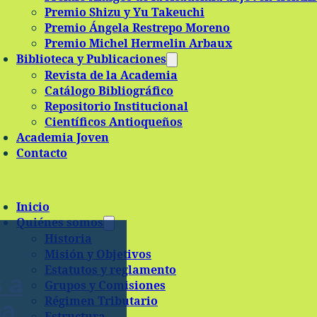
Premio Shizu y Yu Takeuchi
Premio Ángela Restrepo Moreno
Premio Michel Hermelin Arbaux
Biblioteca y Publicaciones
Revista de la Academia
Catálogo Bibliográfico
Repositorio Institucional
Científicos Antioqueños
Academia Joven
Contacto
Inicio
Quiénes somos
Historia
Misión y Objetivos
Estatutos y reglamento
s a
Grupos y Comisiones
Régimen Tributario
ma
Estructura