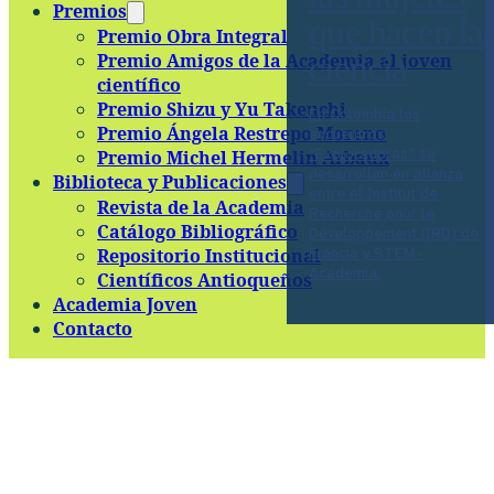
Premios
que hacen la
Premio Obra Integral
Premio Amigos de la Academia al joven
ciencia
científico
Premio Shizu y Yu Takeuchi
En Colombia los
Premio Ángela Restrepo Moreno
encuentros
“Exploradoras” se
Premio Michel Hermelin Arbaux
desarrollan en alianza
Biblioteca y Publicaciones
entre el Institut de
Revista de la Academia
Recherche pour le
Catálogo Bibliográfico
Développement (IRD) de
Francia y STEM-
Repositorio Institucional
Academia.
Científicos Antioqueños
Academia Joven
Contacto