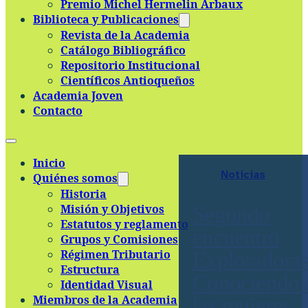
Premio Michel Hermelin Arbaux
Skip to main content
Skip to footer
Biblioteca y Publicaciones
Revista de la Academia
Catálogo Bibliográfico
Repositorio Institucional
Científicos Antioqueños
Academia Joven
Contacto
Inicio
Noticias
Quiénes somos
Historia
Misión y Objetivos
Segundo
Estatutos y reglamento
encuentro
Grupos y Comisiones
Régimen Tributario
Exploradoras
Estructura
Conociendo 
Identidad Visual
Miembros de la Academia
las mujeres