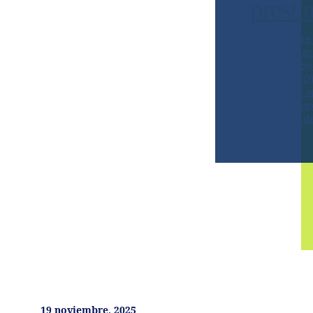
prest
Durante este
Ciencias Exac
la Fundación 
Distrito (SED
mejorar los 
en los primer
educativas d
19 noviembre, 2025