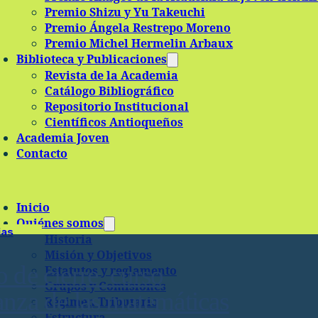
Premio Shizu y Yu Takeuchi
Premio Ángela Restrepo Moreno
Premio Michel Hermelin Arbaux
Biblioteca y Publicaciones
Revista de la Academia
Catálogo Bibliográfico
Repositorio Institucional
Científicos Antioqueños
Academia Joven
Contacto
Inicio
Quiénes somos
ias
Historia
Misión y Objetivos
 de cierre curso
Estatutos y reglamento
Grupos y Comisiones
nza de las matemáticas
Régimen Tributario
Estructura