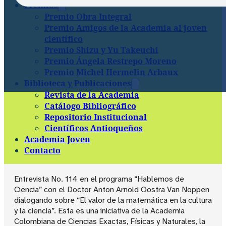
Premios
Premio Obra Integral
Premio Amigos de la Academia al joven
científico
Premio Shizu y Yu Takeuchi
Premio Ángela Restrepo Moreno
Premio Michel Hermelin Arbaux
Biblioteca y Publicaciones
Revista de la Academia
Catálogo Bibliográfico
Repositorio Institucional
Científicos Antioqueños
Academia Joven
Contacto
Entrevista No. 114 en el programa “Hablemos de
Ciencia” con el Doctor Anton Arnold Oostra Van Noppen
dialogando sobre “El valor de la matemática en la cultura
y la ciencia”. Esta es una iniciativa de la Academia
Colombiana de Ciencias Exactas, Físicas y Naturales, la