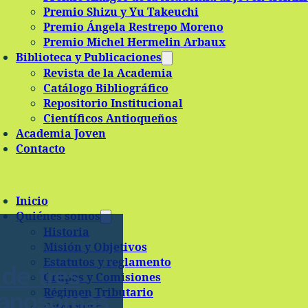
Premio Shizu y Yu Takeuchi
Premio Ángela Restrepo Moreno
Premio Michel Hermelin Arbaux
Biblioteca y Publicaciones
Revista de la Academia
Catálogo Bibliográfico
Repositorio Institucional
Científicos Antioqueños
Academia Joven
Contacto
Inicio
Quiénes somos
Historia
Misión y Objetivos
Estatutos y reglamento
 de tres
Grupos y Comisiones
Régimen Tributario
panosomas
Estructura