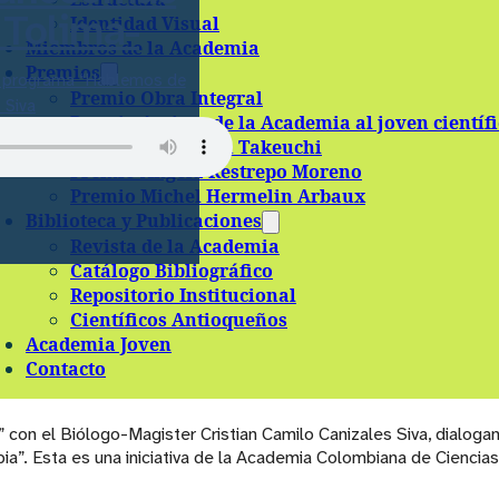
 Tolima-
Identidad Visual
Miembros de la Academia
Premios
el programa “Hablemos de
Premio Obra Integral
 Siva
Premio Amigos de la Academia al joven científ
Premio Shizu y Yu Takeuchi
Premio Ángela Restrepo Moreno
Premio Michel Hermelin Arbaux
Biblioteca y Publicaciones
Revista de la Academia
Catálogo Bibliográfico
Repositorio Institucional
Científicos Antioqueños
Academia Joven
Contacto
 con el Biólogo-Magister Cristian Camilo Canizales Siva, dialog
. Esta es una iniciativa de la Academia Colombiana de Ciencias Ex