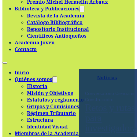
Premio Michel Hermelin Arbaux
Skip to main content
Skip to footer
Biblioteca y Publicaciones
Revista de la Academia
Catálogo Bibliográfico
Repositorio Institucional
Científicos Antioqueños
Academia Joven
Contacto
Inicio
Noticias
Quiénes somos
Historia
Misión y Objetivos
Conversatorio Ciencia en
Estatutos y reglamento
Construcción:
Retos y rutas
Grupos y Comisiones
Régimen Tributario
para
Estructura
investigadora
Identidad Visual
Miembros de la Academia