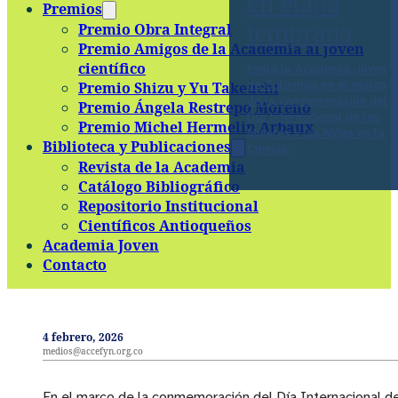
en etapa
Premios
temprana
Premio Obra Integral
Premio Amigos de la Academia al joven
científico
Invita la Academia Joven
de Colombia en el marco
Premio Shizu y Yu Takeuchi
de la conmemoración del
Premio Ángela Restrepo Moreno
Día Internacional de las
Premio Michel Hermelin Arbaux
Mujeres y las Niñas en la
Biblioteca y Publicaciones
Ciencia.
Revista de la Academia
Catálogo Bibliográfico
Repositorio Institucional
Científicos Antioqueños
Academia Joven
Contacto
4 febrero, 2026
medios@accefyn.org.co
En el marco de la conmemoración del Día Internacional de