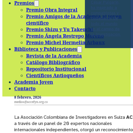
César Pulgarín,
Premios
ha inspirado a
Premio Obra Integral
compatriotas y
Premio Amigos de la Academia al joven
ciudadanos de
científico
todo el mundo
Premio Shizu y Yu Takeuchi
en el campo de
la Investigación.
Premio Ángela Restrepo Moreno
Premio Michel Hermelin Arbaux
Biblioteca y Publicaciones
Revista de la Academia
Catálogo Bibliográfico
Repositorio Institucional
Científicos Antioqueños
Academia Joven
Contacto
8 febrero, 2026
medios@accefyn.org.co
La Asociación Colombiana de Investigadores en Suiza
AC
a través de un panel de 20 expertos nacionales
internacionales independientes, otorgó un reconocimiento