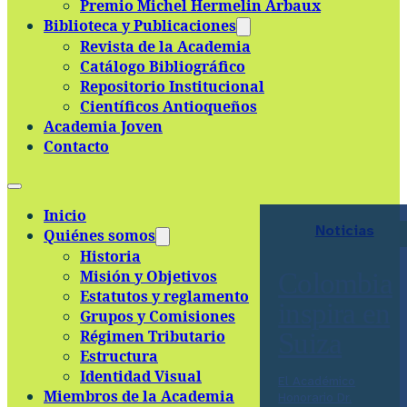
Premio Michel Hermelin Arbaux
Skip to main content
Skip to footer
Biblioteca y Publicaciones
Revista de la Academia
Catálogo Bibliográfico
Repositorio Institucional
Científicos Antioqueños
Academia Joven
Contacto
Inicio
Noticias
Quiénes somos
Historia
Misión y Objetivos
Colombia
Estatutos y reglamento
inspira en
Grupos y Comisiones
Régimen Tributario
Suiza
Estructura
Identidad Visual
El Académico
Miembros de la Academia
Honorario Dr.