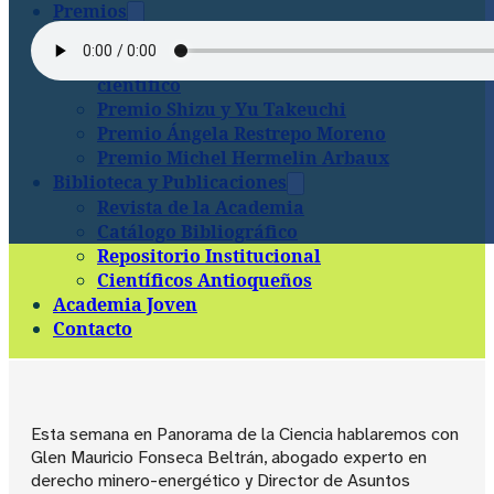
Premios
Premio Obra Integral
Premio Amigos de la Academia al joven
científico
Premio Shizu y Yu Takeuchi
Premio Ángela Restrepo Moreno
Premio Michel Hermelin Arbaux
Biblioteca y Publicaciones
Revista de la Academia
Catálogo Bibliográfico
Repositorio Institucional
Científicos Antioqueños
Academia Joven
Contacto
Esta semana en Panorama de la Ciencia hablaremos con
Glen Mauricio Fonseca Beltrán, abogado experto en
derecho minero-energético y Director de Asuntos