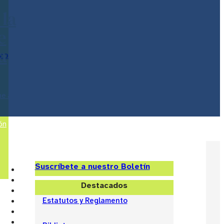
 la
e
a
ico
ne a
ón
Suscríbete a nuestro Boletín
Destacados
Estatutos y Reglamento