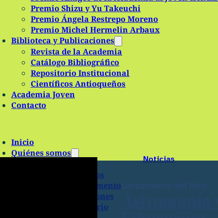
Premio Shizu y Yu Takeuchi
Premio Ángela Restrepo Moreno
Premio Michel Hermelin Arbaux
Biblioteca y Publicaciones
Revista de la Academia
Catálogo Bibliográfico
Repositorio Institucional
Científicos Antioqueños
Academia Joven
Contacto
Inicio
Quiénes somos
Noticias
Historia
Misión y Objetivos
Lanzamiento del libro
Estatutos y reglamento
Astronomía 
Grupos y Comisiones
Régimen Tributario
Educación:
Estructura