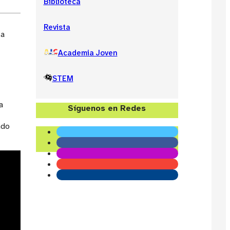
Biblioteca
Revista
ta
Academia Joven
STEM
a
Síguenos en Redes
ndo