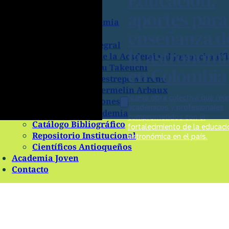
Identidad Visual
aportes para
Miembros de la Academia
enseñanza d
Premios
Premio Obra Integral
la astronomí
Premio Amigos de la Academia al joven científ
Premio Shizu y Yu Takeuchi
en Colombia
Premio Ángela Restrepo Moreno
Premio Michel Hermelin Arbaux
Nueva obra colectiva que reú
Biblioteca y Publicaciones
académicos y profesionales
Revista de la Academia
comprometidos con el
Catálogo Bibliográfico
fortalecimiento de la educaci
Repositorio Institucional
astronómica en el país.
Científicos Antioqueños
Academia Joven
Contacto