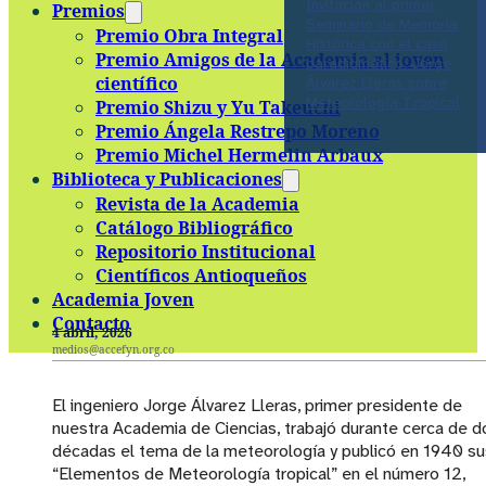
Invitación al primer
Premios
Seminario de Memoria
Premio Obra Integral
Histórica con el caso
Premio Amigos de la Academia al joven
paradigmático: Jorge
científico
Álvarez Lleras sobre
Meteorología Tropical
Premio Shizu y Yu Takeuchi
Premio Ángela Restrepo Moreno
Premio Michel Hermelin Arbaux
Biblioteca y Publicaciones
Revista de la Academia
Catálogo Bibliográfico
Repositorio Institucional
Científicos Antioqueños
Academia Joven
Contacto
4 abril, 2026
medios@accefyn.org.co
El ingeniero Jorge Álvarez Lleras, primer presidente de
nuestra Academia de Ciencias, trabajó durante cerca de d
décadas el tema de la meteorología y publicó en 1940 su
“Elementos de Meteorología tropical” en el número 12,