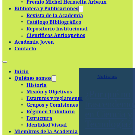
Premio Michel Hermelin Arbaux
Skip to main content
Skip to footer
Biblioteca y Publicaciones
Revista de la Academia
Catálogo Bibliográfico
Repositorio Institucional
Científicos Antioqueños
Academia Joven
Contacto
Inicio
Noticias
Quiénes somos
Historia
Misión y Objetivos
¿Por qué no
Estatutos y reglamento
trascendemo
Grupos y Comisiones
Régimen Tributario
en Ciencia y
Estructura
Tecnología?
Identidad Visual
Miembros de la Academia