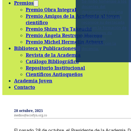
Se rindió homenaje a los
Premios
docentes del
Premio Obra Integral
departamento con una
Premio Amigos de la Academia al joven
mención de honor que
científico
reconoce su destacada
labor en la formación de
Premio Shizu y Yu Takeuchi
generaciones de
Premio Ángela Restrepo Moreno
biólogos y su
Premio Michel Hermelin Arbaux
compromiso con la
Biblioteca y Publicaciones
docencia.
Revista de la Academia
Catálogo Bibliográfico
Repositorio Institucional
Científicos Antioqueños
Academia Joven
Contacto
28 octubre, 2025
medios@accefyn.org.co
El pasado 28 de octubre, el Presidente de la Academia, Dr