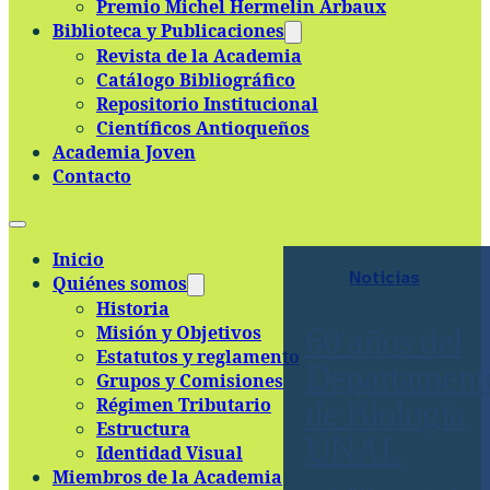
Premio Michel Hermelin Arbaux
Skip to main content
Skip to footer
Biblioteca y Publicaciones
Revista de la Academia
Catálogo Bibliográfico
Repositorio Institucional
Científicos Antioqueños
Academia Joven
Contacto
Inicio
Noticias
Quiénes somos
Historia
Misión y Objetivos
60 años del
Estatutos y reglamento
Departament
Grupos y Comisiones
Régimen Tributario
de Biología
Estructura
UNAL
Identidad Visual
Miembros de la Academia