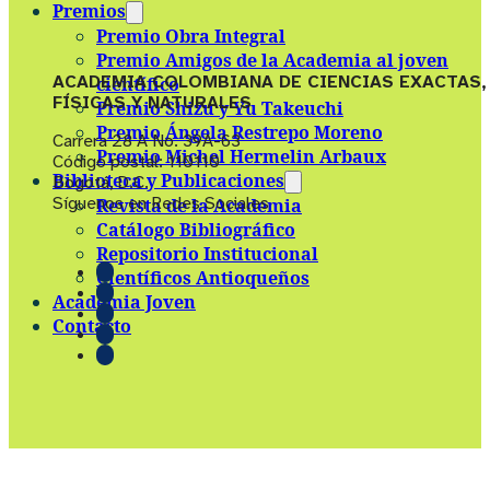
Premios
Premio Obra Integral
Premio Amigos de la Academia al joven
ACADEMIA COLOMBIANA DE CIENCIAS EXACTAS,
científico
FÍSICAS Y NATURALES
Premio Shizu y Yu Takeuchi
Premio Ángela Restrepo Moreno
Carrera 28 A No. 39A-63
Premio Michel Hermelin Arbaux
Código postal: 110110
Biblioteca y Publicaciones
Bogotá, D.C.
Síguenos en Redes Sociales
Revista de la Academia
Catálogo Bibliográfico
Repositorio Institucional
Científicos Antioqueños
Academia Joven
Contacto