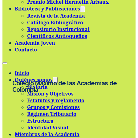
Premio Michel Hermelin Arbaux
Skip to main content
Skip to footer
Biblioteca y Publicaciones
Revista de la Academia
Catálogo Bibliográfico
Repositorio Institucional
Científicos Antioqueños
Academia Joven
Contacto
Inicio
Quiénes somos
Colegio Máximo de las Academias de
Historia
Colombia
Misión y Objetivos
Estatutos y reglamento
Grupos y Comisiones
Régimen Tributario
Estructura
Identidad Visual
Miembros de la Academia