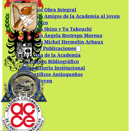
Premios
Premio Obra Integral
Premio Amigos de la Academia al joven
científico
Premio Shizu y Yu Takeuchi
Premio Ángela Restrepo Moreno
Premio Michel Hermelin Arbaux
Biblioteca y Publicaciones
Revista de la Academia
Catálogo Bibliográfico
Repositorio Institucional
Científicos Antioqueños
Academia Joven
Contacto