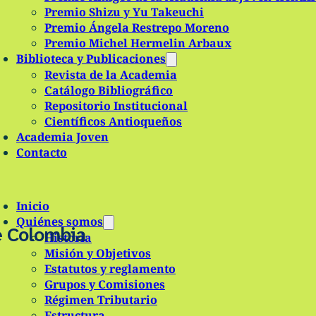
Premio Shizu y Yu Takeuchi
Premio Ángela Restrepo Moreno
Premio Michel Hermelin Arbaux
Biblioteca y Publicaciones
Revista de la Academia
Catálogo Bibliográfico
Repositorio Institucional
Científicos Antioqueños
Academia Joven
Contacto
Inicio
Quiénes somos
e Colombia
Historia
Misión y Objetivos
Estatutos y reglamento
Grupos y Comisiones
Régimen Tributario
Estructura