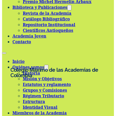
Premio Michel Hermelin Arbaux
Skip to main content
Skip to footer
Biblioteca y Publicaciones
Revista de la Academia
Catálogo Bibliográfico
Repositorio Institucional
Científicos Antioqueños
Academia Joven
Contacto
Inicio
Quiénes somos
Colegio Máximo de las Academias de
Historia
Colombia
Misión y Objetivos
Estatutos y reglamento
Grupos y Comisiones
Régimen Tributario
Estructura
Identidad Visual
Miembros de la Academia