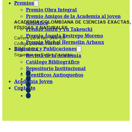
Premios
Premio Obra Integral
Premio Amigos de la Academia al joven
ACADEMIA COLOMBIANA DE CIENCIAS EXACTAS,
científico
FÍSICAS Y NATURALES
Premio Shizu y Yu Takeuchi
Premio Ángela Restrepo Moreno
Carrera 28 A No. 39A-63
Premio Michel Hermelin Arbaux
Código postal: 110110
Biblioteca y Publicaciones
Bogotá, D.C.
Síguenos en Redes Sociales
Revista de la Academia
Catálogo Bibliográfico
Repositorio Institucional
Científicos Antioqueños
Academia Joven
Contacto