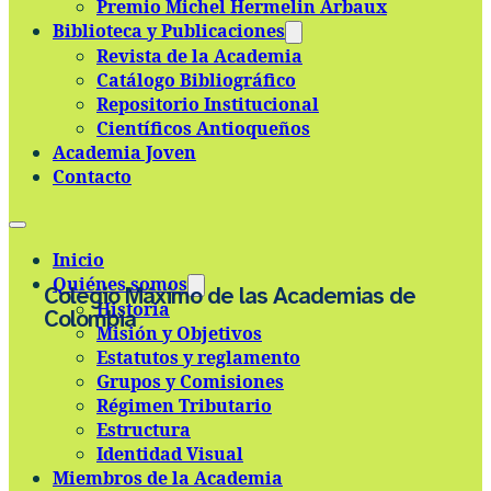
Premio Michel Hermelin Arbaux
Skip to main content
Skip to footer
Biblioteca y Publicaciones
Revista de la Academia
Catálogo Bibliográfico
Repositorio Institucional
Científicos Antioqueños
Academia Joven
Contacto
Inicio
Quiénes somos
Colegio Máximo de las Academias de
Historia
Colombia
Misión y Objetivos
Estatutos y reglamento
Grupos y Comisiones
Régimen Tributario
Estructura
Identidad Visual
Miembros de la Academia