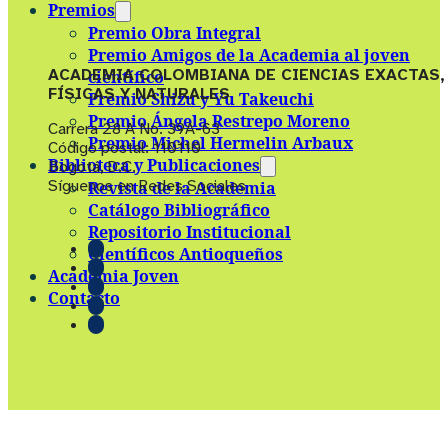
Premios
Premio Obra Integral
Premio Amigos de la Academia al joven
ACADEMIA COLOMBIANA DE CIENCIAS EXACTAS,
científico
FÍSICAS Y NATURALES
Premio Shizu y Yu Takeuchi
Premio Ángela Restrepo Moreno
Carrera 28 A No. 39A-63
Premio Michel Hermelin Arbaux
Código postal: 110110
Biblioteca y Publicaciones
Bogotá, D.C.
Síguenos en Redes Sociales
Revista de la Academia
Catálogo Bibliográfico
Repositorio Institucional
Científicos Antioqueños
Academia Joven
Contacto