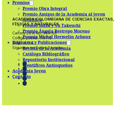
Premios
Premio Obra Integral
Premio Amigos de la Academia al joven
ACADEMIA COLOMBIANA DE CIENCIAS EXACTAS,
científico
FÍSICAS Y NATURALES
Premio Shizu y Yu Takeuchi
Premio Ángela Restrepo Moreno
Carrera 28 A No. 39A-63
Premio Michel Hermelin Arbaux
Código postal: 110110
Biblioteca y Publicaciones
Bogotá, D.C.
Síguenos en Redes Sociales
Revista de la Academia
Catálogo Bibliográfico
Repositorio Institucional
Científicos Antioqueños
Academia Joven
Contacto