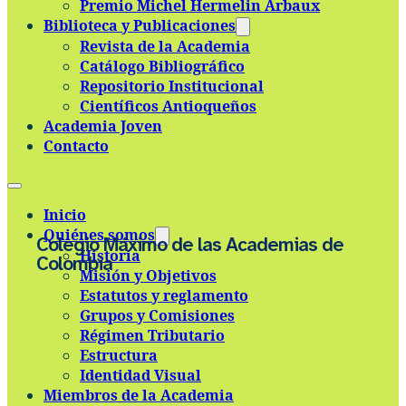
Premio Michel Hermelin Arbaux
Skip to main content
Skip to footer
Biblioteca y Publicaciones
Revista de la Academia
Catálogo Bibliográfico
Repositorio Institucional
Científicos Antioqueños
Academia Joven
Contacto
Inicio
Quiénes somos
Colegio Máximo de las Academias de
Historia
Colombia
Misión y Objetivos
Estatutos y reglamento
Grupos y Comisiones
Régimen Tributario
Estructura
Identidad Visual
Miembros de la Academia