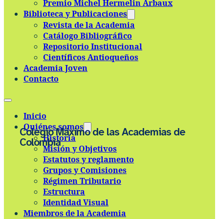
Premio Michel Hermelin Arbaux
Skip to main content
Skip to footer
Biblioteca y Publicaciones
Revista de la Academia
Catálogo Bibliográfico
Repositorio Institucional
Científicos Antioqueños
Academia Joven
Contacto
Inicio
Quiénes somos
Colegio Máximo de las Academias de
Historia
Colombia
Misión y Objetivos
Estatutos y reglamento
Grupos y Comisiones
Régimen Tributario
Estructura
Identidad Visual
Miembros de la Academia