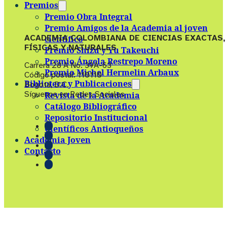
Premios
Premio Obra Integral
Premio Amigos de la Academia al joven
ACADEMIA COLOMBIANA DE CIENCIAS EXACTAS,
científico
FÍSICAS Y NATURALES
Premio Shizu y Yu Takeuchi
Premio Ángela Restrepo Moreno
Carrera 28 A No. 39A-63
Premio Michel Hermelin Arbaux
Código postal: 110110
Biblioteca y Publicaciones
Bogotá, D.C.
Síguenos en Redes Sociales
Revista de la Academia
Catálogo Bibliográfico
Repositorio Institucional
Científicos Antioqueños
Academia Joven
Contacto