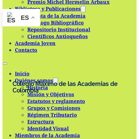
Premio Michel Hermelin Arbaux
Skip to main content
Skip to footer
Biblioteca y Publicaciones
Revista de la Academia
ES
Catálogo Bibliográfico
Repositorio Institucional
Científicos Antioqueños
Academia Joven
Contacto
Inicio
Quiénes somos
Colegio Máximo de las Academias de
Historia
Colombia
Misión y Objetivos
Estatutos y reglamento
Grupos y Comisiones
Régimen Tributario
Estructura
Identidad Visual
Miembros de la Academia