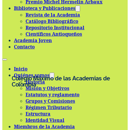
Premio Michel Hermelin Arbaux
Skip to main content
Skip to footer
Biblioteca y Publicaciones
Revista de la Academia
Catálogo Bibliográfico
Repositorio Institucional
Científicos Antioqueños
Academia Joven
Contacto
Inicio
Quiénes somos
Colegio Máximo de las Academias de
Historia
Colombia
Misión y Objetivos
Estatutos y reglamento
Grupos y Comisiones
Régimen Tributario
Estructura
Identidad Visual
Miembros de la Academia