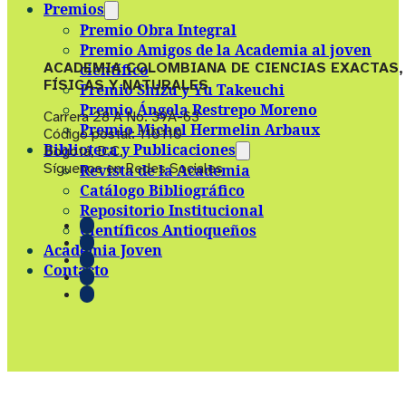
Premios
Premio Obra Integral
Premio Amigos de la Academia al joven
ACADEMIA COLOMBIANA DE CIENCIAS EXACTAS,
científico
FÍSICAS Y NATURALES
Premio Shizu y Yu Takeuchi
Premio Ángela Restrepo Moreno
Carrera 28 A No. 39A-63
Premio Michel Hermelin Arbaux
Código postal: 110110
Biblioteca y Publicaciones
Bogotá, D.C.
Síguenos en Redes Sociales
Revista de la Academia
Catálogo Bibliográfico
Repositorio Institucional
Científicos Antioqueños
Academia Joven
Contacto