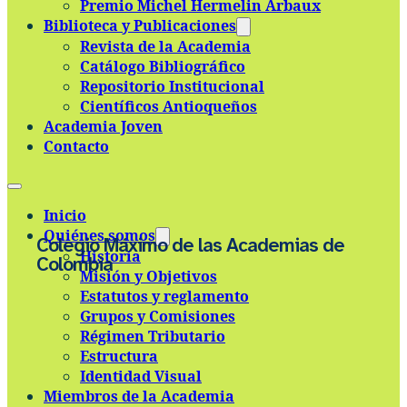
Premio Michel Hermelin Arbaux
Skip to main content
Skip to footer
Biblioteca y Publicaciones
Revista de la Academia
Catálogo Bibliográfico
Repositorio Institucional
Científicos Antioqueños
Academia Joven
Contacto
Inicio
Quiénes somos
Colegio Máximo de las Academias de
Historia
Colombia
Misión y Objetivos
Estatutos y reglamento
Grupos y Comisiones
Régimen Tributario
Estructura
Identidad Visual
Miembros de la Academia