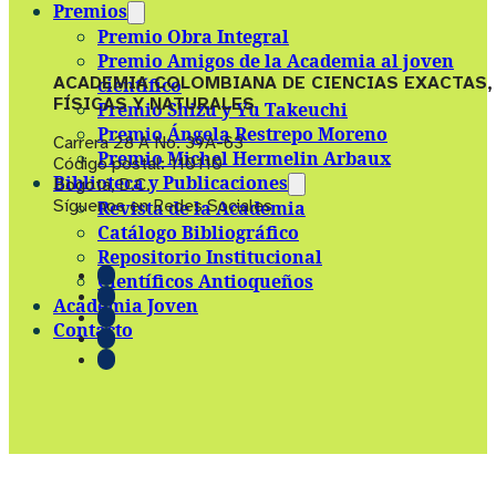
Premios
Premio Obra Integral
Premio Amigos de la Academia al joven
ACADEMIA COLOMBIANA DE CIENCIAS EXACTAS,
científico
FÍSICAS Y NATURALES
Premio Shizu y Yu Takeuchi
Premio Ángela Restrepo Moreno
Carrera 28 A No. 39A-63
Premio Michel Hermelin Arbaux
Código postal: 110110
Biblioteca y Publicaciones
Bogotá, D.C.
Síguenos en Redes Sociales
Revista de la Academia
Catálogo Bibliográfico
Repositorio Institucional
Científicos Antioqueños
Academia Joven
Contacto