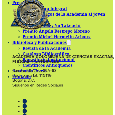
Premios
Premio Obra Integral
Premio Amigos de la Academia al joven
científico
Premio Shizu y Yu Takeuchi
Premio Ángela Restrepo Moreno
Premio Michel Hermelin Arbaux
Biblioteca y Publicaciones
Revista de la Academia
Catálogo Bibliográfico
ACADEMIA COLOMBIANA DE CIENCIAS EXACTAS,
Repositorio Institucional
FÍSICAS Y NATURALES
Científicos Antioqueños
Carrera 28 A No. 39A-63
Academia Joven
Código postal: 110110
Contacto
Bogotá, D.C.
Síguenos en Redes Sociales