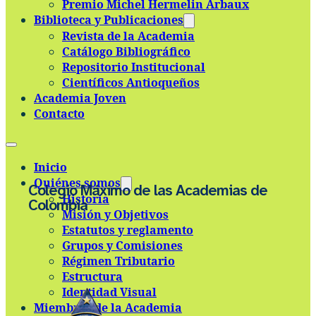
Premio Michel Hermelin Arbaux
Skip to main content
Skip to footer
Biblioteca y Publicaciones
Revista de la Academia
Catálogo Bibliográfico
Repositorio Institucional
Científicos Antioqueños
Academia Joven
Contacto
Inicio
Quiénes somos
Colegio Máximo de las Academias de
Historia
Colombia
Misión y Objetivos
Estatutos y reglamento
Grupos y Comisiones
Régimen Tributario
Estructura
Identidad Visual
Miembros de la Academia