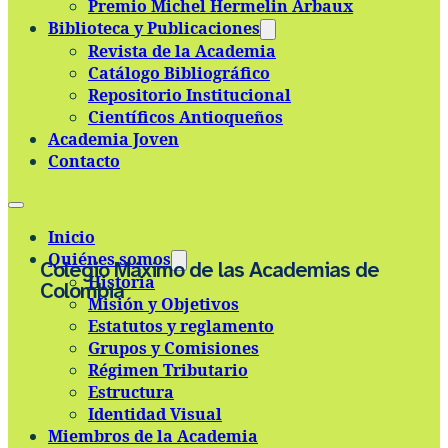
Premio Michel Hermelin Arbaux
Skip to main content
Skip to footer
Biblioteca y Publicaciones
Revista de la Academia
Catálogo Bibliográfico
Repositorio Institucional
Científicos Antioqueños
Academia Joven
Contacto
Inicio
Quiénes somos
Colegio Máximo de las Academias de
Historia
Colombia
Misión y Objetivos
Estatutos y reglamento
Grupos y Comisiones
Régimen Tributario
Estructura
Identidad Visual
Miembros de la Academia