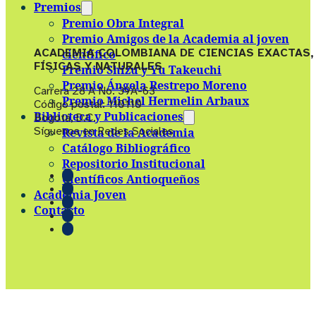
Premios
Premio Obra Integral
Premio Amigos de la Academia al joven
ACADEMIA COLOMBIANA DE CIENCIAS EXACTAS,
científico
FÍSICAS Y NATURALES
Premio Shizu y Yu Takeuchi
Premio Ángela Restrepo Moreno
Carrera 28 A No. 39A-63
Premio Michel Hermelin Arbaux
Código postal: 110110
Biblioteca y Publicaciones
Bogotá, D.C.
Síguenos en Redes Sociales
Revista de la Academia
Catálogo Bibliográfico
Repositorio Institucional
Científicos Antioqueños
Academia Joven
Contacto