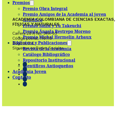
Premios
Premio Obra Integral
Premio Amigos de la Academia al joven
ACADEMIA COLOMBIANA DE CIENCIAS EXACTAS,
científico
FÍSICAS Y NATURALES
Premio Shizu y Yu Takeuchi
Premio Ángela Restrepo Moreno
Carrera 28 A No. 39A-63
Premio Michel Hermelin Arbaux
Código postal: 110110
Biblioteca y Publicaciones
Bogotá, D.C.
Síguenos en Redes Sociales
Revista de la Academia
Catálogo Bibliográfico
Repositorio Institucional
Científicos Antioqueños
Academia Joven
Contacto