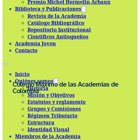
Premio Michel Hermelin Arbaux
Skip to main content
Skip to footer
Biblioteca y Publicaciones
Revista de la Academia
Catálogo Bibliográfico
Repositorio Institucional
Científicos Antioqueños
Academia Joven
Contacto
Inicio
Quiénes somos
Colegio Máximo de las Academias de
Historia
Colombia
Misión y Objetivos
Estatutos y reglamento
Grupos y Comisiones
Régimen Tributario
Estructura
Identidad Visual
Miembros de la Academia