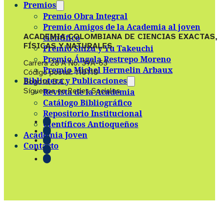
Premios
Premio Obra Integral
Premio Amigos de la Academia al joven
ACADEMIA COLOMBIANA DE CIENCIAS EXACTAS,
científico
FÍSICAS Y NATURALES
Premio Shizu y Yu Takeuchi
Premio Ángela Restrepo Moreno
Carrera 28 A No. 39A-63
Premio Michel Hermelin Arbaux
Código postal: 110110
Biblioteca y Publicaciones
Bogotá, D.C.
Síguenos en Redes Sociales
Revista de la Academia
Catálogo Bibliográfico
Repositorio Institucional
Científicos Antioqueños
Academia Joven
Contacto