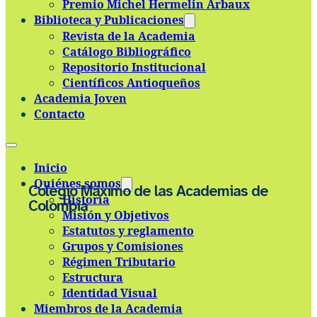
Premio Michel Hermelin Arbaux
Skip to main content
Skip to footer
Biblioteca y Publicaciones
Revista de la Academia
Catálogo Bibliográfico
Repositorio Institucional
Científicos Antioqueños
Academia Joven
Contacto
Inicio
Quiénes somos
Colegio Máximo de las Academias de
Historia
Colombia
Misión y Objetivos
Estatutos y reglamento
Grupos y Comisiones
Régimen Tributario
Estructura
Identidad Visual
Miembros de la Academia