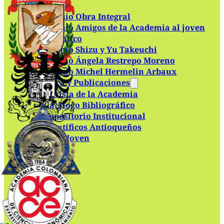
Premios
Premio Obra Integral
Premio Amigos de la Academia al joven
científico
Premio Shizu y Yu Takeuchi
Premio Ángela Restrepo Moreno
Premio Michel Hermelin Arbaux
Biblioteca y Publicaciones
Revista de la Academia
Catálogo Bibliográfico
Repositorio Institucional
Científicos Antioqueños
Academia Joven
Contacto