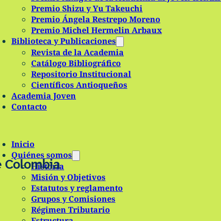
Premio Shizu y Yu Takeuchi
Premio Ángela Restrepo Moreno
Premio Michel Hermelin Arbaux
Biblioteca y Publicaciones
Revista de la Academia
Catálogo Bibliográfico
Repositorio Institucional
Científicos Antioqueños
Academia Joven
Contacto
Inicio
Quiénes somos
e Colombia
Historia
Misión y Objetivos
Estatutos y reglamento
Grupos y Comisiones
Régimen Tributario
Estructura