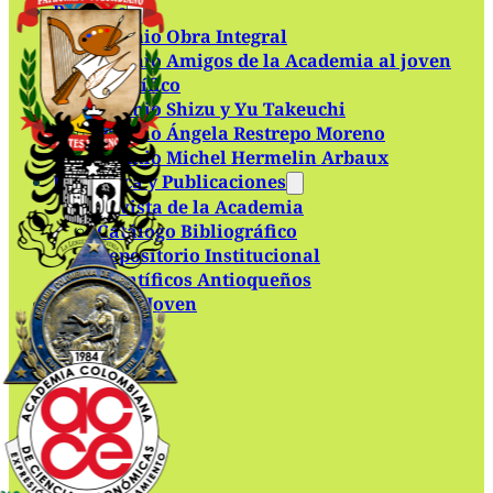
Premios
Premio Obra Integral
Premio Amigos de la Academia al joven
científico
Premio Shizu y Yu Takeuchi
Premio Ángela Restrepo Moreno
Premio Michel Hermelin Arbaux
Biblioteca y Publicaciones
Revista de la Academia
Catálogo Bibliográfico
Repositorio Institucional
Científicos Antioqueños
Academia Joven
Contacto