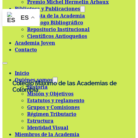
Premio Michel Hermelin Arbaux
Skip to main content
Skip to footer
Biblioteca y Publicaciones
Revista de la Academia
ES
Catálogo Bibliográfico
Repositorio Institucional
Científicos Antioqueños
Academia Joven
Contacto
Inicio
Quiénes somos
Colegio Máximo de las Academias de
Historia
Colombia
Misión y Objetivos
Estatutos y reglamento
Grupos y Comisiones
Régimen Tributario
Estructura
Identidad Visual
Miembros de la Academia