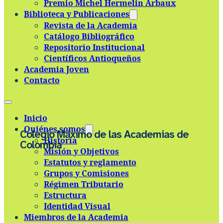
Premio Michel Hermelin Arbaux
Skip to main content
Skip to footer
Biblioteca y Publicaciones
Revista de la Academia
Catálogo Bibliográfico
Repositorio Institucional
Científicos Antioqueños
Academia Joven
Contacto
Inicio
Quiénes somos
Colegio Máximo de las Academias de
Historia
Colombia
Misión y Objetivos
Estatutos y reglamento
Grupos y Comisiones
Régimen Tributario
Estructura
Identidad Visual
Miembros de la Academia