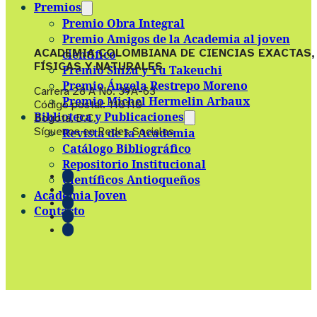
Premios
Premio Obra Integral
Premio Amigos de la Academia al joven
ACADEMIA COLOMBIANA DE CIENCIAS EXACTAS,
científico
FÍSICAS Y NATURALES
Premio Shizu y Yu Takeuchi
Premio Ángela Restrepo Moreno
Carrera 28 A No. 39A-63
Premio Michel Hermelin Arbaux
Código postal: 110110
Biblioteca y Publicaciones
Bogotá, D.C.
Síguenos en Redes Sociales
Revista de la Academia
Catálogo Bibliográfico
Repositorio Institucional
Científicos Antioqueños
Academia Joven
Contacto