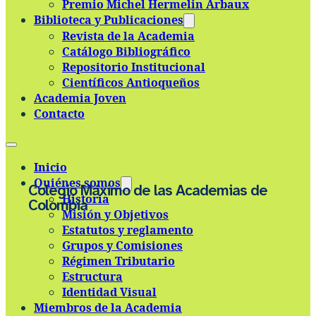
Premio Michel Hermelin Arbaux
Skip to main content
Skip to footer
Biblioteca y Publicaciones
Revista de la Academia
Catálogo Bibliográfico
Repositorio Institucional
Científicos Antioqueños
Academia Joven
Contacto
Inicio
Quiénes somos
Colegio Máximo de las Academias de
Historia
Colombia
Misión y Objetivos
Estatutos y reglamento
Grupos y Comisiones
Régimen Tributario
Estructura
Identidad Visual
Miembros de la Academia