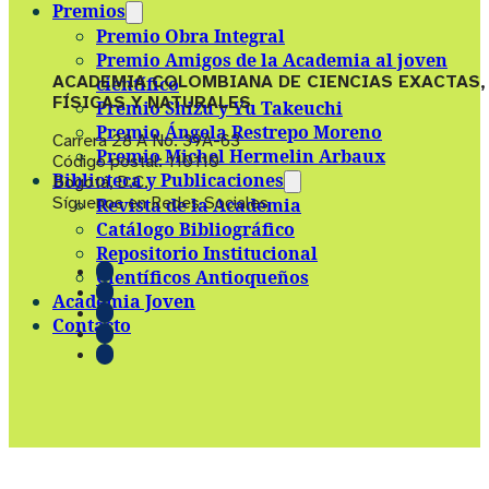
Premios
Premio Obra Integral
Premio Amigos de la Academia al joven
ACADEMIA COLOMBIANA DE CIENCIAS EXACTAS,
científico
FÍSICAS Y NATURALES
Premio Shizu y Yu Takeuchi
Premio Ángela Restrepo Moreno
Carrera 28 A No. 39A-63
Premio Michel Hermelin Arbaux
Código postal: 110110
Biblioteca y Publicaciones
Bogotá, D.C.
Síguenos en Redes Sociales
Revista de la Academia
Catálogo Bibliográfico
Repositorio Institucional
Científicos Antioqueños
Academia Joven
Contacto