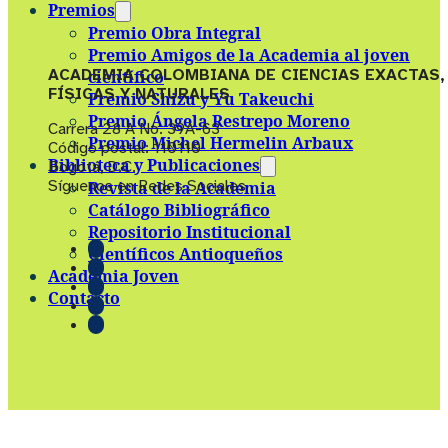
Premios
Premio Obra Integral
Premio Amigos de la Academia al joven
ACADEMIA COLOMBIANA DE CIENCIAS EXACTAS,
científico
FÍSICAS Y NATURALES
Premio Shizu y Yu Takeuchi
Premio Ángela Restrepo Moreno
Carrera 28 A No. 39A-63
Premio Michel Hermelin Arbaux
Código postal: 110110
Biblioteca y Publicaciones
Bogotá, D.C.
Síguenos en Redes Sociales
Revista de la Academia
Catálogo Bibliográfico
Repositorio Institucional
Científicos Antioqueños
Academia Joven
Contacto