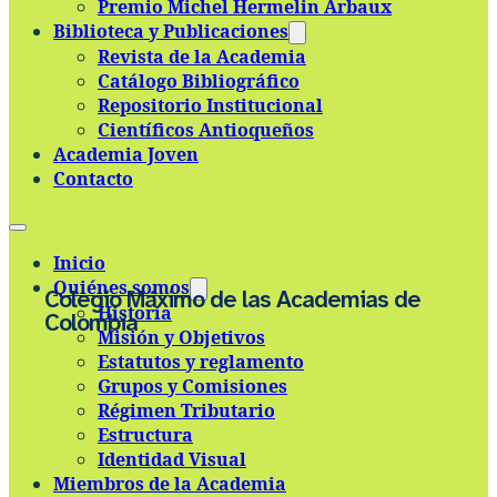
Premio Michel Hermelin Arbaux
Skip to main content
Skip to footer
Biblioteca y Publicaciones
Revista de la Academia
Catálogo Bibliográfico
Repositorio Institucional
Científicos Antioqueños
Academia Joven
Contacto
Inicio
Quiénes somos
Colegio Máximo de las Academias de
Historia
Colombia
Misión y Objetivos
Estatutos y reglamento
Grupos y Comisiones
Régimen Tributario
Estructura
Identidad Visual
Miembros de la Academia