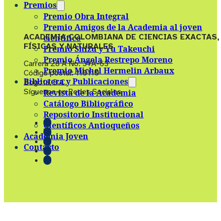
Premios
Premio Obra Integral
Premio Amigos de la Academia al joven
ACADEMIA COLOMBIANA DE CIENCIAS EXACTAS,
científico
FÍSICAS Y NATURALES
Premio Shizu y Yu Takeuchi
Premio Ángela Restrepo Moreno
Carrera 28 A No. 39A-63
Premio Michel Hermelin Arbaux
Código postal: 110110
Biblioteca y Publicaciones
Bogotá, D.C.
Síguenos en Redes Sociales
Revista de la Academia
Catálogo Bibliográfico
Repositorio Institucional
Científicos Antioqueños
Academia Joven
Contacto