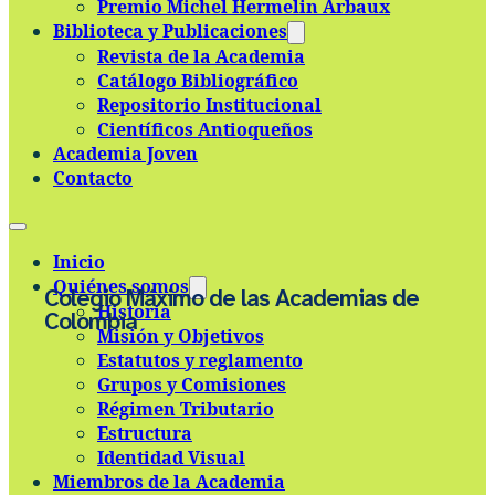
Premio Michel Hermelin Arbaux
Skip to main content
Skip to footer
Biblioteca y Publicaciones
Revista de la Academia
Catálogo Bibliográfico
Repositorio Institucional
Científicos Antioqueños
Academia Joven
Contacto
Inicio
Quiénes somos
Colegio Máximo de las Academias de
Historia
Colombia
Misión y Objetivos
Estatutos y reglamento
Grupos y Comisiones
Régimen Tributario
Estructura
Identidad Visual
Miembros de la Academia