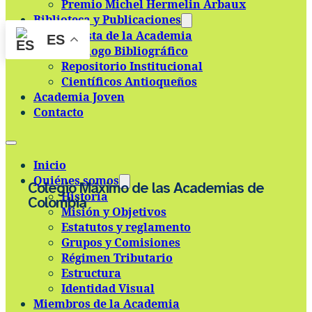
Premio Michel Hermelin Arbaux
Skip to main content
Skip to footer
Biblioteca y Publicaciones
Revista de la Academia
ES
Catálogo Bibliográfico
Repositorio Institucional
Científicos Antioqueños
Academia Joven
Contacto
Inicio
Quiénes somos
Colegio Máximo de las Academias de
Historia
Colombia
Misión y Objetivos
Estatutos y reglamento
Grupos y Comisiones
Régimen Tributario
Estructura
Identidad Visual
Miembros de la Academia