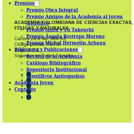
Premios
Premio Obra Integral
Premio Amigos de la Academia al joven
ACADEMIA COLOMBIANA DE CIENCIAS EXACTAS,
científico
FÍSICAS Y NATURALES
Premio Shizu y Yu Takeuchi
Premio Ángela Restrepo Moreno
Carrera 28 A No. 39A-63
Premio Michel Hermelin Arbaux
Código postal: 110110
Biblioteca y Publicaciones
Bogotá, D.C.
Síguenos en Redes Sociales
Revista de la Academia
Catálogo Bibliográfico
Repositorio Institucional
Científicos Antioqueños
Academia Joven
Contacto