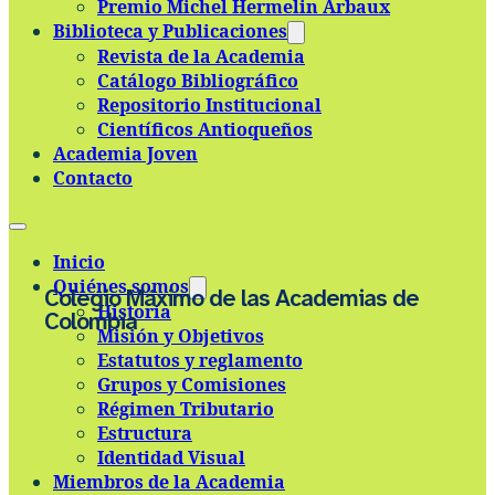
Premio Michel Hermelin Arbaux
Skip to main content
Skip to footer
Biblioteca y Publicaciones
Revista de la Academia
Catálogo Bibliográfico
Repositorio Institucional
Científicos Antioqueños
Academia Joven
Contacto
Inicio
Quiénes somos
Colegio Máximo de las Academias de
Historia
Colombia
Misión y Objetivos
Estatutos y reglamento
Grupos y Comisiones
Régimen Tributario
Estructura
Identidad Visual
Miembros de la Academia