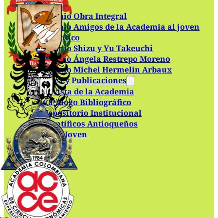
Premios
Premio Obra Integral
Premio Amigos de la Academia al joven
científico
Premio Shizu y Yu Takeuchi
Premio Ángela Restrepo Moreno
Premio Michel Hermelin Arbaux
Biblioteca y Publicaciones
Revista de la Academia
Catálogo Bibliográfico
Repositorio Institucional
Científicos Antioqueños
Academia Joven
Contacto