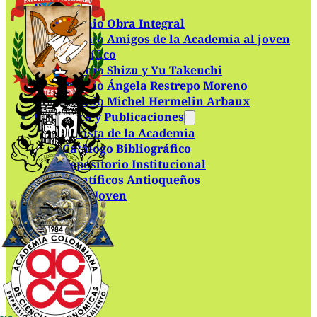
Premios
Premio Obra Integral
Premio Amigos de la Academia al joven
científico
Premio Shizu y Yu Takeuchi
Premio Ángela Restrepo Moreno
Premio Michel Hermelin Arbaux
Biblioteca y Publicaciones
Revista de la Academia
Catálogo Bibliográfico
Repositorio Institucional
Científicos Antioqueños
Academia Joven
Contacto